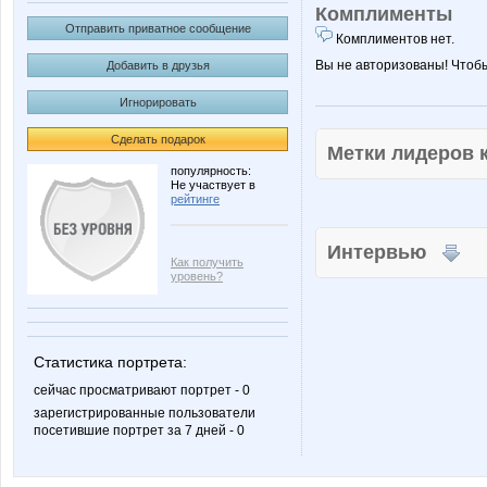
Комплименты
Отправить приватное сообщение
Комплиментов нет.
Вы не авторизованы! Чтоб
Добавить в друзья
Игнорировать
Сделать подарок
Метки лидеров
популярность:
Не участвует в
рейтинге
Интервью
Как получить
уровень?
Статистика портрета:
сейчас просматривают портрет - 0
зарегистрированные пользователи
посетившие портрет за 7 дней - 0